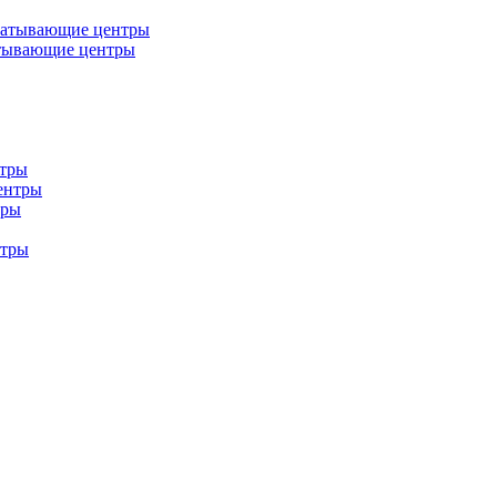
батывающие центры
тывающие центры
нтры
ентры
тры
нтры