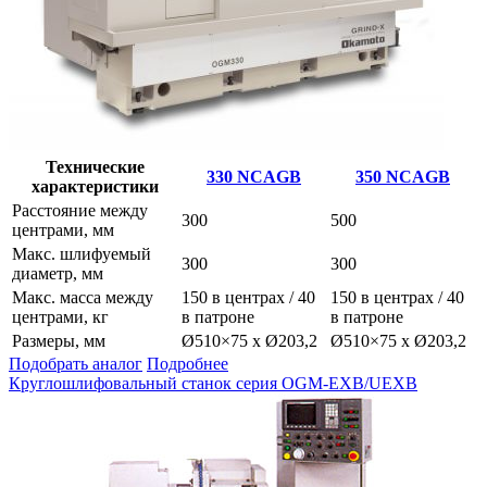
Технические
330 NCAGB
350 NCAGB
характеристики
Расстояние между
300
500
центрами, мм
Макс. шлифуемый
300
300
диаметр, мм
Макс. масса между
150 в центрах / 40
150 в центрах / 40
центрами, кг
в патроне
в патроне
Размеры, мм
Ø510×75 x Ø203,2
Ø510×75 x Ø203,2
Подобрать аналог
Подробнее
Круглошлифовальный станок серия OGM-EXB/UEXB