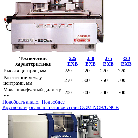
Технические
225
250
275
330
характеристики
EXB
EXB
EXB
EXB
Высота центров, мм
220
220
220
320
Расстояние между
250
500
750
300
центрами, мм
Макс. шлифуемый диаметр,
200
200
200
300
мм
Подобрать аналог
Подробнее
Круглошлифовальный станок серия OGM-NCB/UNCB