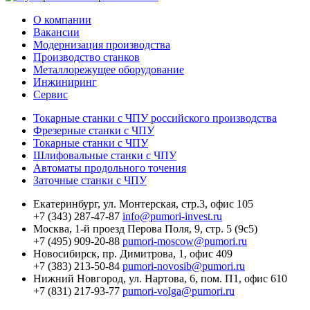
О компании
Вакансии
Модернизация производства
Производство станков
Металлорежущее оборудование
Инжиниринг
Сервис
Токарные станки с ЧПУ российского производства
Фрезерные станки с ЧПУ
Токарные станки с ЧПУ
Шлифовальные станки с ЧПУ
Автоматы продольного точения
Заточные станки с ЧПУ
Екатеринбург,
ул. Монтерская, стр.3, офис 105
+7 (343) 287-47-87
info@pumori-invest.ru
Москва,
1-й проезд Перова Поля, 9, стр. 5 (9с5)
+7 (495) 909-20-88
pumori-moscow@pumori.ru
Новосибирск,
пр. Димитрова, 1, офис 409
+7 (383) 213-50-84
pumori-novosib@pumori.ru
Нижний Новгород,
ул. Нартова, 6, пом. П1, офис 610
+7 (831) 217-93-77
pumori-volga@pumori.ru