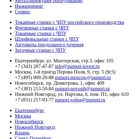
Металлорежущее оборудование
Инжиниринг
Сервис
Токарные станки с ЧПУ российского производства
Фрезерные станки с ЧПУ
Токарные станки с ЧПУ
Шлифовальные станки с ЧПУ
Автоматы продольного точения
Заточные станки с ЧПУ
Екатеринбург,
ул. Монтерская, стр.3, офис 105
+7 (343) 287-47-87
info@pumori-invest.ru
Москва,
1-й проезд Перова Поля, 9, стр. 5 (9с5)
+7 (495) 909-20-88
pumori-moscow@pumori.ru
Новосибирск,
пр. Димитрова, 1, офис 409
+7 (383) 213-50-84
pumori-novosib@pumori.ru
Нижний Новгород,
ул. Нартова, 6, пом. П1, офис 610
+7 (831) 217-93-77
pumori-volga@pumori.ru
Екатеринбург
Москва
Новосибирск
Нижний Новгород
Казань
Санкт-Петербург